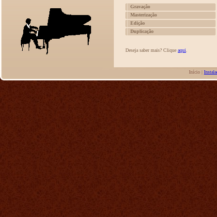
Gravação
Masterização
Edição
Duplicação
Deseja saber mais? Clique
aqui
.
Início |
Instal