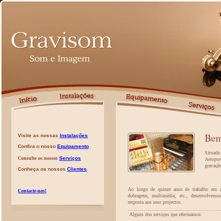
Bem
Visite as nossas
Instalações
Confira o nosso
Equipamento
Situada
Consulte os nossos
Serviços
Aeropor
gravação
Conheça os nossos
Clientes
Ao longo de quinze anos de trabalho em ár
Contacte-nos!
dobragens, multimédia, etc., desenvolvemos
resposta aos seus projectos.
Alguns dos serviços que efectuamos: